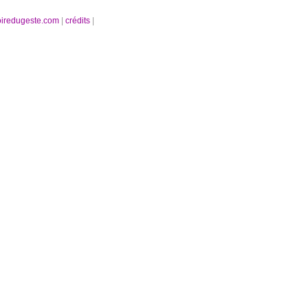
oiredugeste.com
|
crédits
|