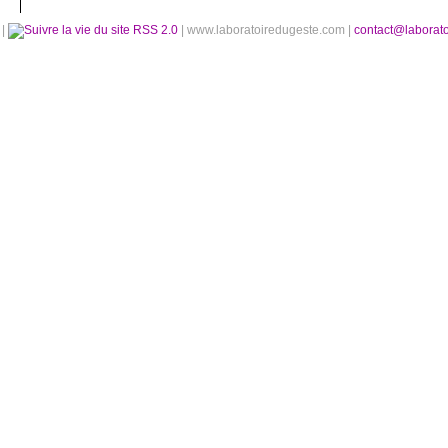
é
|
RSS 2.0
| www.laboratoiredugeste.com |
contact@laborat