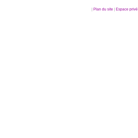
|
Plan du site
|
Espace priv