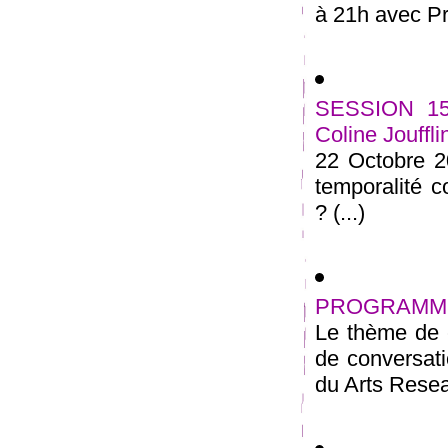
à 21h avec P
SESSION 15
Coline Jouffli
22 Octobre 
temporalité c
? (...)
PROGRAMME
Le thème de c
de conversat
du Arts Resea