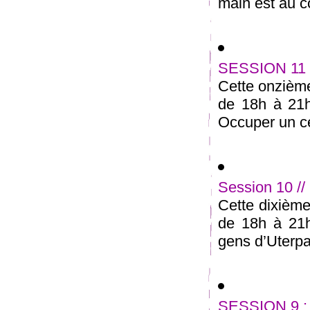
main est au cœ
SESSION 11 
Cette onzième
de 18h à 21
Occuper un ce
Session 10 //
Cette dixième
de 18h à 21h
gens d’Uterpan
SESSION 9 : A