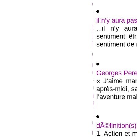
il n’y aura pa
...il n’y au
sentiment êt
sentiment de n
Georges Pere
« J’aime mar
après-midi, s
l’aventure mai
dÃ©finition(
1. Action et 