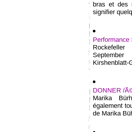
bras et des
signifier quel
Performance S
Rockefeller
September 
Kirshenblatt-G
DONNER /Ã©c
Marika Bür
également tou
de Marika Büh