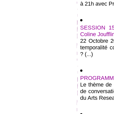
à 21h avec P
SESSION 15
Coline Jouffli
22 Octobre 
temporalité c
? (...)
PROGRAMME
Le thème de c
de conversat
du Arts Resea