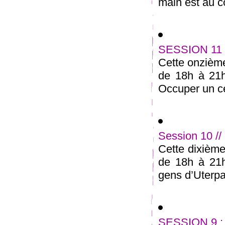
main est au cœ
SESSION 11 
Cette onzième
de 18h à 21
Occuper un ce
Session 10 //
Cette dixième
de 18h à 21h
gens d’Uterpan
SESSION 9 : A