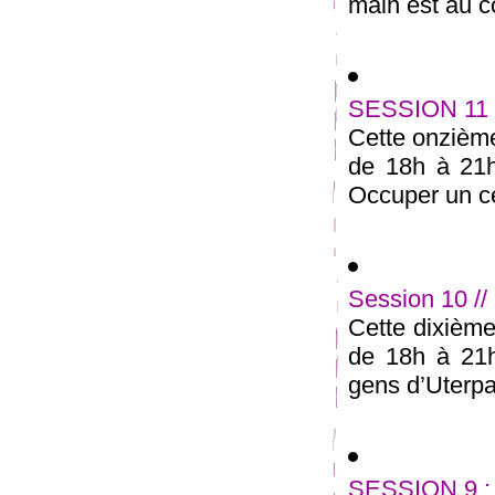
main est au cœ
SESSION 11 
Cette onzième
de 18h à 21
Occuper un ce
Session 10 //
Cette dixième
de 18h à 21h
gens d’Uterpan
SESSION 9 : A