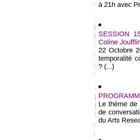
à 21h avec P
SESSION 15
Coline Jouffli
22 Octobre 
temporalité c
? (...)
PROGRAMME
Le thème de c
de conversat
du Arts Resea