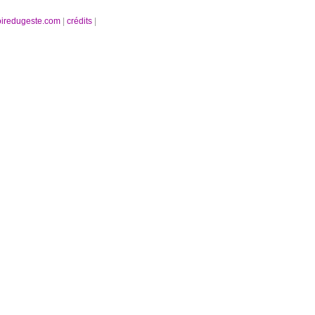
oiredugeste.com
|
crédits
|