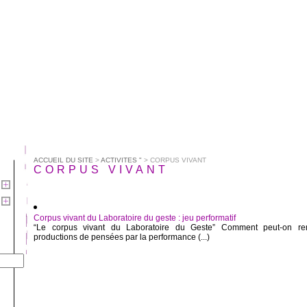
ACCUEIL DU SITE
>
ACTIVITES "
> CORPUS VIVANT
CORPUS VIVANT
Corpus vivant du Laboratoire du geste : jeu performatif
“Le corpus vivant du Laboratoire du Geste” Comment peut-on re
productions de pensées par la performance (...)