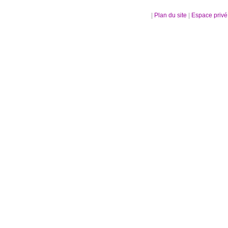
|
Plan du site
|
Espace priv