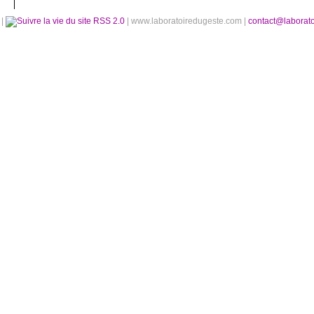
é
|
RSS 2.0
| www.laboratoiredugeste.com |
contact@laborat